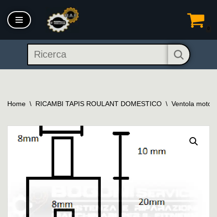
Vai
0
al
contenuto
Home
\
RICAMBI TAPIS ROULANT DOMESTICO
\
Ventola motore 