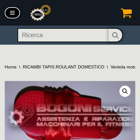
Vai
0
al
contenuto
Home
\
RICAMBI TAPIS ROULANT DOMESTICO
\
Ventola motore 