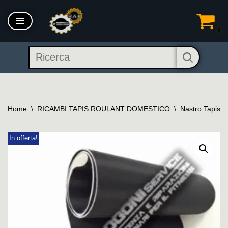
Vai
0
al
contenuto
Home
\
RICAMBI TAPIS ROULANT DOMESTICO
\
Nastro Tapis 
In offerta!