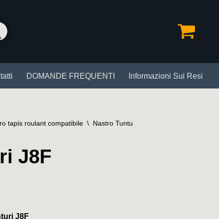
0
atti
DOMANDE FREQUENTI
Informazioni Sui Resi
ro tapis roulant compatibile
\
Nastro Tunturi J8F
ri J8F
turi J8F