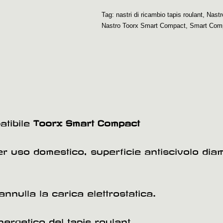
Tag:
nastri di ricambio tapis roulant
,
Nastr
Nastro Toorx Smart Compact
,
Smart Com
tibile
Toorx Smart Compact
per uso domestico, superficie antiscivolo di
annulla la carica elettrostatica.
rgetico del tapis roulant.