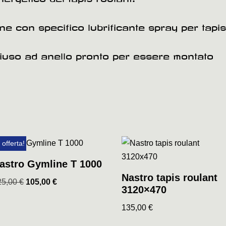
ione con specifico lubrificante spray per tapis
hiuso ad anello pronto per essere montato
 offerta!
astro Gymline T 1000
Nastro tapis roulant
25,00
€
105,00
€
3120×470
135,00
€