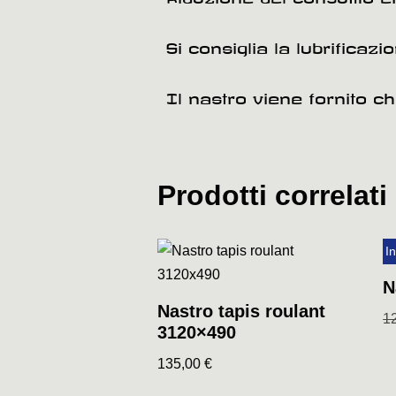
Si consiglia la lubrificaz
Il nastro viene fornito c
Prodotti correlati
In
N
Nastro tapis roulant
1
3120×490
135,00
€