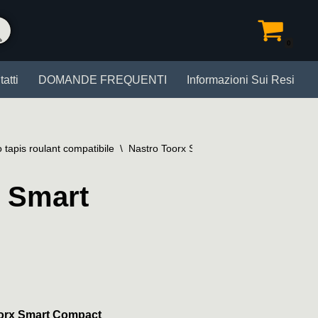
0
atti
DOMANDE FREQUENTI
Informazioni Sui Resi
 tapis roulant compatibile
\
Nastro Toorx Smart Compact
x Smart
oorx Smart Compact