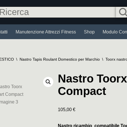
atti
Manutenzione Attrezzi Fitness
Shop
Modulo Cont
ESTICO
\
Nastro Tapis Roulant Domestico per Marchio
\
Toorx nastro
Nastro Toor
Compact
105,00
€
Nastro ricambio compatibile T