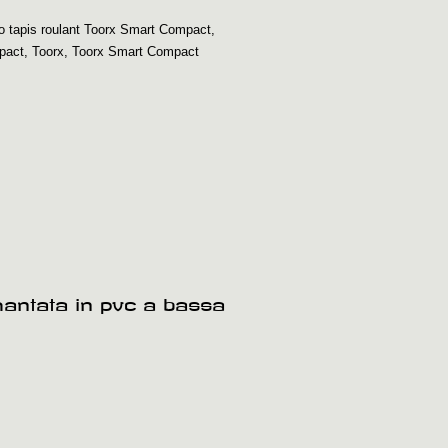
o tapis roulant Toorx Smart Compact
,
pact
,
Toorx
,
Toorx Smart Compact
amantata in pvc a bassa