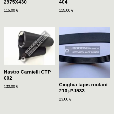
2975X430
404
115,00
€
115,00
€
Nastro Carnielli CTP
602
Cinghia tapis roulant
130,00
€
210j-PJ533
23,00
€