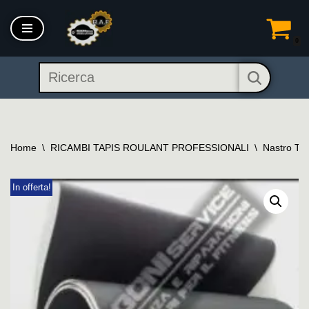
Vai
0
al
contenuto
Home
\
RICAMBI TAPIS ROULANT PROFESSIONALI
\
Nastro Tap
In offerta!