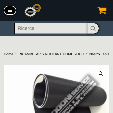
Vai
0
al
contenuto
Home
\
RICAMBI TAPIS ROULANT DOMESTICO
\
Nastro Tapis R