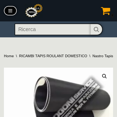
Vai
0
al
contenuto
Home
\
RICAMBI TAPIS ROULANT DOMESTICO
\
Nastro Tapis R