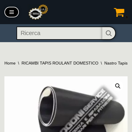
Vai
0
al
contenuto
Home
\
RICAMBI TAPIS ROULANT DOMESTICO
\
Nastro Tapis R