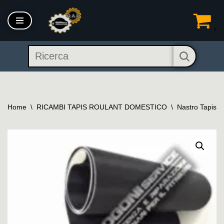
Vai
0
al
contenuto
Home
\
RICAMBI TAPIS ROULANT DOMESTICO
\
Nastro Tapis R