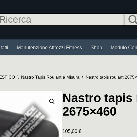
atti
Manutenzione Attrezzi Fitness
Shop
Modulo Cont
ESTICO
\
Nastro Tapis Roulant a Misura
\
Nastro tapis roulant 2675
Nastro tapis 
2675×460
105,00
€