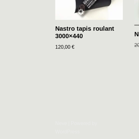
Nastro tapis roulant
N
3000×440
2
120,00
€
Neve
| Powered by
WordPress