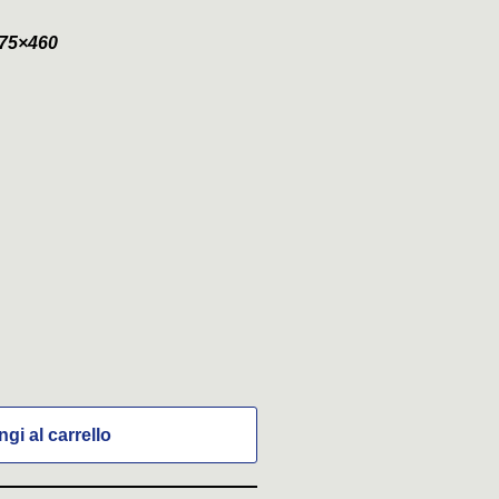
75×460
gi al carrello