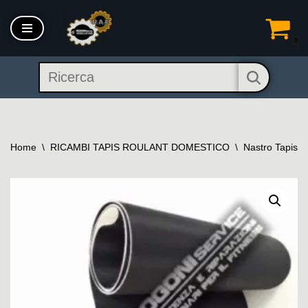
Vai
0
al
contenuto
Home
\
RICAMBI TAPIS ROULANT DOMESTICO
\
Nastro Tapis R