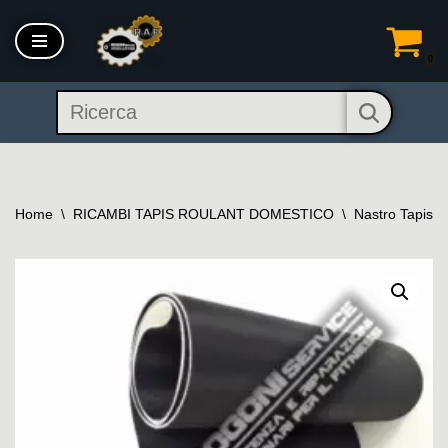
Vai
0
al
contenuto
Home
\
RICAMBI TAPIS ROULANT DOMESTICO
\
Nastro Tapis R