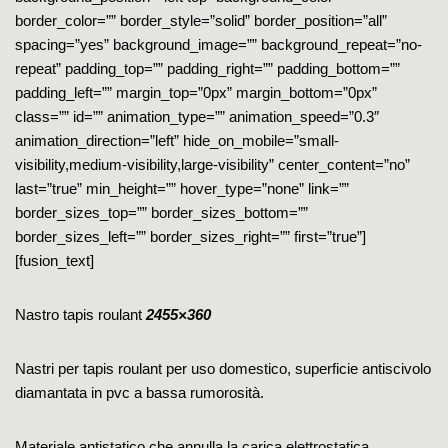
border_color=”” border_style=”solid” border_position=”all”
spacing=”yes” background_image=”” background_repeat=”no-
repeat” padding_top=”” padding_right=”” padding_bottom=””
padding_left=”” margin_top=”0px” margin_bottom=”0px”
class=”” id=”” animation_type=”” animation_speed=”0.3″
animation_direction=”left” hide_on_mobile=”small-
visibility,medium-visibility,large-visibility” center_content=”no”
last=”true” min_height=”” hover_type=”none” link=””
border_sizes_top=”” border_sizes_bottom=””
border_sizes_left=”” border_sizes_right=”” first=”true”]
[fusion_text]
Nastro tapis roulant
2455×360
Nastri per tapis roulant per uso domestico, superficie antiscivolo
diamantata in pvc a bassa rumorosità.
Materiale antistatico che annulla la carica elettrostatica.