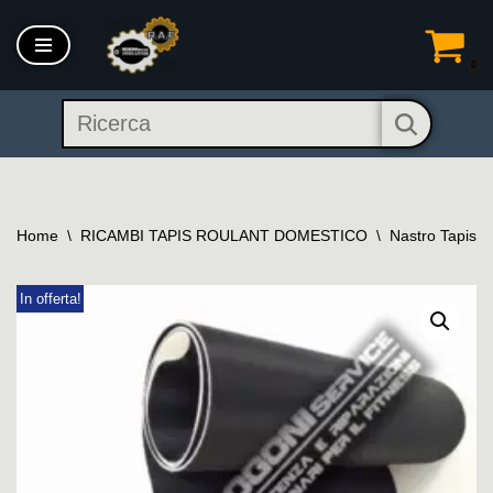
Vai
0
al
contenuto
Home
\
RICAMBI TAPIS ROULANT DOMESTICO
\
Nastro Tapis R
In offerta!