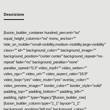
Descrizione
[fusion_builder_container hundred_percent=”no”
equal_height_columns=”no” menu_anchor=””
hide_on_mobile=”small-visibility,medium-visibility,large-visibility”
class=”” id=”” background_color=”” background_image=””
background_position=”center center” background_repeat=”no-
repeat” fade=”no” background_parallax=”none”
parallax_speed=”0.3″ video_mp4=”” video_webm=””
video_ogv=”” video_url=”” video_aspect_ratio=”16:9″
video_loop=”yes” video_mute=”yes” overlay_color=””
video_preview_image=”” border_color=”” border_style=”solid”
padding_top=”” padding_bottom=”” padding_left=””
padding_right=”” type=”legacy”][fusion_builder_row]
[fusion_builder_column type=”1_1″ layout=”1_1″
background_position=”left top” background_color=””