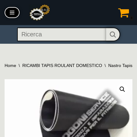
Vai
0
al
contenuto
Home
\
RICAMBI TAPIS ROULANT DOMESTICO
\
Nastro Tapis R