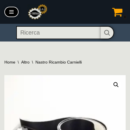
Vai
0
al
contenuto
Home
\
Altro
\
Nastro Ricambio Carnielli