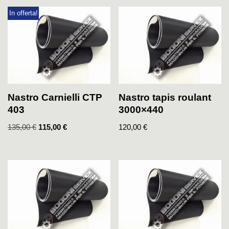
In offerta!
Nastro Carnielli CTP
Nastro tapis roulant
403
3000×440
135,00
€
115,00
€
120,00
€