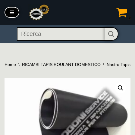
Vai
0
al
contenuto
Home
\
RICAMBI TAPIS ROULANT DOMESTICO
\
Nastro Tapis 