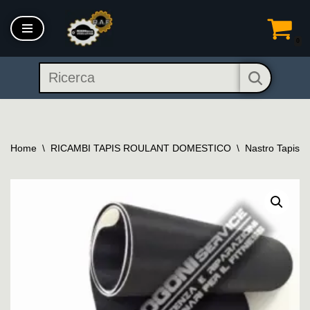
Vai
0
al
contenuto
Home
\
RICAMBI TAPIS ROULANT DOMESTICO
\
Nastro Tapis 