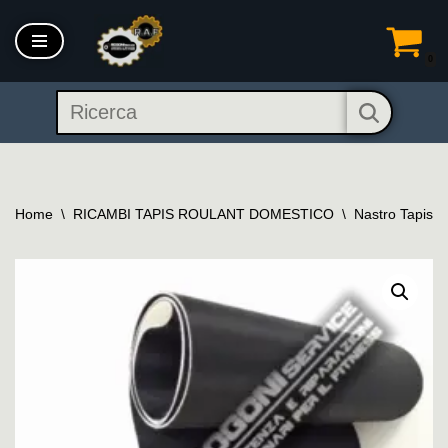
Vai
0
al
contenuto
Home
\
RICAMBI TAPIS ROULANT DOMESTICO
\
Nastro Tapis 