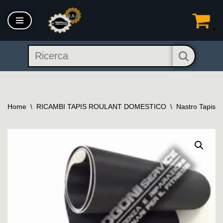
Vai
0
al
contenuto
Home
\
RICAMBI TAPIS ROULANT DOMESTICO
\
Nastro Tapis 