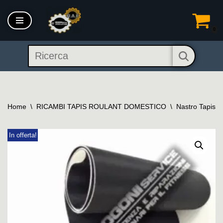
Vai
0
al
contenuto
Home
\
RICAMBI TAPIS ROULANT DOMESTICO
\
Nastro Tapis 
In offerta!