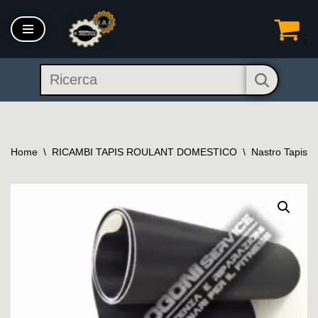
Vai
0
al
contenuto
Home
\
RICAMBI TAPIS ROULANT DOMESTICO
\
Nastro Tapis 