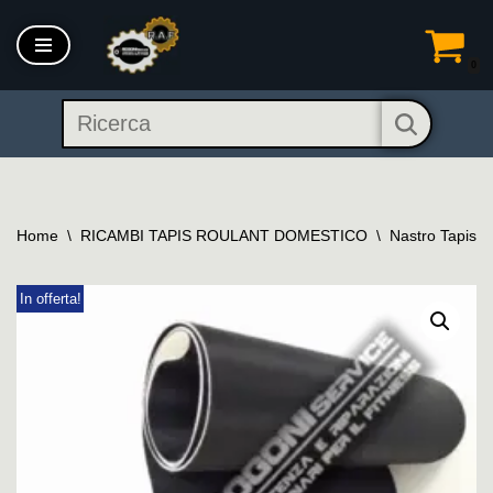
Vai
0
al
contenuto
Home
\
RICAMBI TAPIS ROULANT DOMESTICO
\
Nastro Tapis 
In offerta!