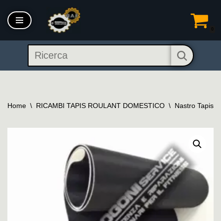
Vai
0
al
contenuto
Home
\
RICAMBI TAPIS ROULANT DOMESTICO
\
Nastro Tapis 