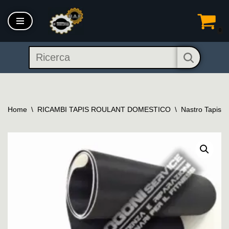
Vai
0
al
contenuto
Home
\
RICAMBI TAPIS ROULANT DOMESTICO
\
Nastro Tapis 