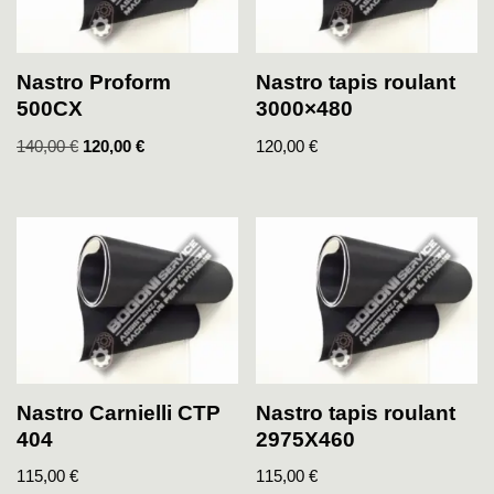
Nastro Proform
Nastro tapis roulant
500CX
3000×480
140,00
€
120,00
€
120,00
€
Nastro Carnielli CTP
Nastro tapis roulant
404
2975X460
115,00
€
115,00
€