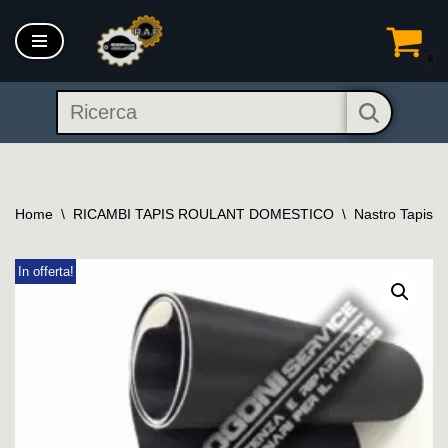
Vai
0
al
contenuto
Home
\
RICAMBI TAPIS ROULANT DOMESTICO
\
Nastro Tapis 
In offerta!