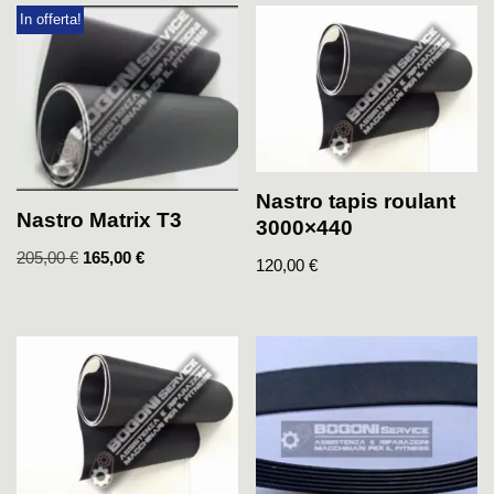
In offerta!
Nastro tapis roulant
Nastro Matrix T3
3000×440
205,00
€
165,00
€
120,00
€