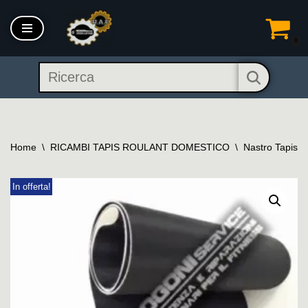
Vai
0
al
contenuto
Home
\
RICAMBI TAPIS ROULANT DOMESTICO
\
Nastro Tapis 
In offerta!