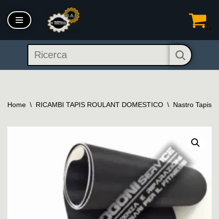
Vai
0
al
contenuto
Home
\
RICAMBI TAPIS ROULANT DOMESTICO
\
Nastro Tapis 