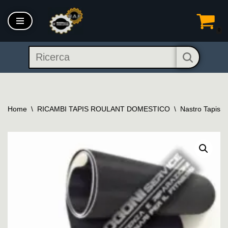
Vai
0
al
contenuto
Home
\
RICAMBI TAPIS ROULANT DOMESTICO
\
Nastro Tapis 