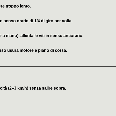
ere troppo lento.
in senso orario
di 1/4 di giro per volta.
a mano), allenta le viti
in senso antiorario
.
teso usura motore e piano di corsa.
cità (2–3 km/h)
senza salire sopra.